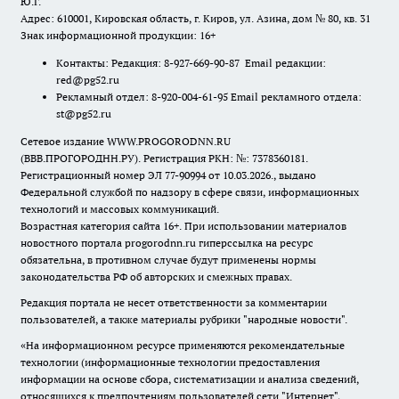
Ю.Г.
Адрес: 610001, Кировская область, г. Киров, ул. Азина, дом № 80, кв. 31
Знак информационной продукции: 16+
Контакты: Редакция: 8-927-669-90-87 Email редакции:
red@pg52.ru
Рекламный отдел: 8-920-004-61-95 Email рекламного отдела:
st@pg52.ru
Сетевое издание WWW.PROGORODNN.RU
(ВВВ.ПРОГОРОДНН.РУ). Регистрация РКН: №: 7378360181.
Регистрационный номер ЭЛ 77-90994 от 10.03.2026., выдано
Федеральной службой по надзору в сфере связи, информационных
технологий и массовых коммуникаций.
Возрастная категория сайта 16+. При использовании материалов
новостного портала progorodnn.ru гиперссылка на ресурс
обязательна
,
в противном случае будут применены нормы
законодательства РФ об авторских и смежных правах.
Редакция портала не несет ответственности за комментарии
пользователей, а также материалы рубрики "народные новости".
«На информационном ресурсе применяются рекомендательные
технологии (информационные технологии предоставления
информации на основе сбора, систематизации и анализа сведений,
относящихся к предпочтениям пользователей сети "Интернет",