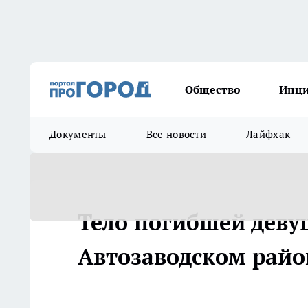
Общество
Инц
Документы
Все новости
Лайфхак
Тело погибшей деву
Автозаводском рай