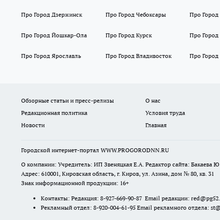
Про Город Дзержинск
Про Город Чебоксары
Про Город
Про Город Йошкар-Ола
Про Город Курск
Про Город
Про Город Ярославль
Про Город Владивосток
Про Город
Обзорные статьи и пресс-релизы
О нас
Редакционная политика
Условия труда
Новости
Главная
Городской интернет-портал WWW.PROGORODNN.RU
О компании: Учредитель: ИП Звеняцкая Е.А. Редактор сайта: Бакаева Ю.
Адрес: 610001, Кировская область, г. Киров, ул. Азина, дом № 80, кв. 31
Знак информационной продукции: 16+
Контакты: Редакция: 8-927-669-90-87 Email редакции: red@pg52
Рекламный отдел: 8-920-004-61-95 Email рекламного отдела: st