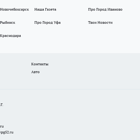
 Новочебоксарск
Наша Газета
Про Город Иваново
 Рыбинск
Про Город Уфа
Твои Новости
 Краснодара
Контакты
Авто
Г.
.ru
@pg52.ru