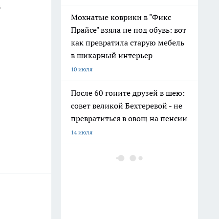
в
Мохнатые коврики в "Фикс
Прайсе" взяла не под обувь: вот
как превратила старую мебель
в шикарный интерьер
10 июля
После 60 гоните друзей в шею:
совет великой Бехтеревой - не
превратиться в овощ на пенсии
14 июля
Гигант с нежной душой: как
создать белоснежную стену
цветов, от которой
невозможно отвести взгляд
13 июля