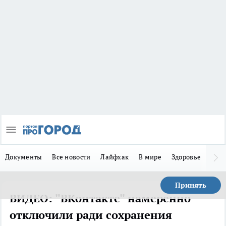
Документы
Все новости
Лайфхак
В мире
Здоровье
Зака
Принять
ВИДЕО: "ВКонтакте" намеренно
отключили ради сохранения