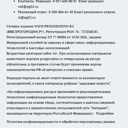
Контакты: Редакция: 8-927-669-90-87 Email редакции:
red@pg52.ru
Рекламный отдел: 8-920-004-61-95 Email рекламного отдела:
st@pg52.ru
Сетевое издание WWW.PROGORODNN.RU
(ВВВ.ПРОГОРОДНН.РУ). Регистрация РКН: №: 7378360181.
Регистрационный номер ЭЛ 77-90994 от 10.03.2026., выдано
Федеральной службой по надзору в сфере связи, информационных
технологий и массовых коммуникаций.
Возрастная категория сайта 16+. При использовании материалов
новостного портала progorodnn.ru гиперссылка на ресурс
обязательна
,
в противном случае будут применены нормы
законодательства РФ об авторских и смежных правах.
Редакция портала не несет ответственности за комментарии
пользователей, а также материалы рубрики "народные новости".
«На информационном ресурсе применяются рекомендательные
технологии (информационные технологии предоставления
информации на основе сбора, систематизации и анализа сведений,
относящихся к предпочтениям пользователей сети "Интернет",
находящихся на территории Российской Федерации)».
Подробнее
Политика конфиденциальности и обработки персональных данных