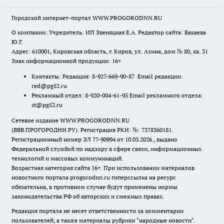
Городской интернет-портал WWW.PROGORODNN.RU
О компании: Учредитель: ИП Звеняцкая Е.А. Редактор сайта: Бакаева
Ю.Г.
Адрес: 610001, Кировская область, г. Киров, ул. Азина, дом № 80, кв. 31
Знак информационной продукции: 16+
Контакты: Редакция: 8-927-669-90-87 Email редакции:
red@pg52.ru
Рекламный отдел: 8-920-004-61-95 Email рекламного отдела:
st@pg52.ru
Сетевое издание WWW.PROGORODNN.RU
(ВВВ.ПРОГОРОДНН.РУ). Регистрация РКН: №: 7378360181.
Регистрационный номер ЭЛ 77-90994 от 10.03.2026., выдано
Федеральной службой по надзору в сфере связи, информационных
технологий и массовых коммуникаций.
Возрастная категория сайта 16+. При использовании материалов
новостного портала progorodnn.ru гиперссылка на ресурс
обязательна
,
в противном случае будут применены нормы
законодательства РФ об авторских и смежных правах.
Редакция портала не несет ответственности за комментарии
пользователей, а также материалы рубрики "народные новости".