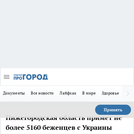
Документы
Все новости
Лайфхак
В мире
Здоровье
Зака
Принять
Нижегородская область примет не
более 5160 беженцев с Украины