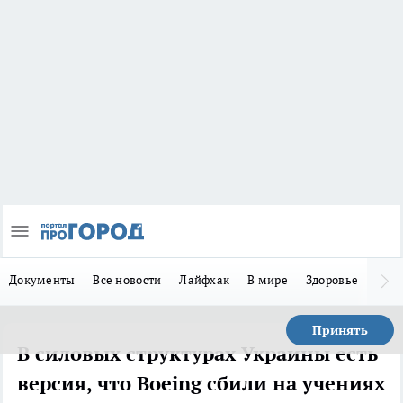
Документы
Все новости
Лайфхак
В мире
Здоровье
Зака
Принять
В силовых структурах Украины есть
версия, что Boeing сбили на учениях