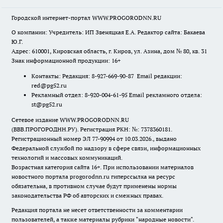
Городской интернет-портал WWW.PROGORODNN.RU
О компании: Учредитель: ИП Звеняцкая Е.А. Редактор сайта: Бакаева
Ю.Г.
Адрес: 610001, Кировская область, г. Киров, ул. Азина, дом № 80, кв. 31
Знак информационной продукции: 16+
Контакты: Редакция: 8-927-669-90-87 Email редакции:
red@pg52.ru
Рекламный отдел: 8-920-004-61-95 Email рекламного отдела:
st@pg52.ru
Сетевое издание WWW.PROGORODNN.RU
(ВВВ.ПРОГОРОДНН.РУ). Регистрация РКН: №: 7378360181.
Регистрационный номер ЭЛ 77-90994 от 10.03.2026., выдано
Федеральной службой по надзору в сфере связи, информационных
технологий и массовых коммуникаций.
Возрастная категория сайта 16+. При использовании материалов
новостного портала progorodnn.ru гиперссылка на ресурс
обязательна
,
в противном случае будут применены нормы
законодательства РФ об авторских и смежных правах.
Редакция портала не несет ответственности за комментарии
пользователей, а также материалы рубрики "народные новости".