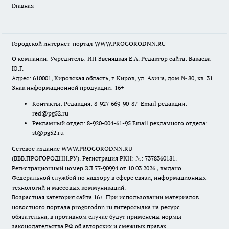
Главная
Городской интернет-портал WWW.PROGORODNN.RU
О компании: Учредитель: ИП Звеняцкая Е.А. Редактор сайта: Бакаева
Ю.Г.
Адрес: 610001, Кировская область, г. Киров, ул. Азина, дом № 80, кв. 31
Знак информационной продукции: 16+
Контакты: Редакция: 8-927-669-90-87 Email редакции:
red@pg52.ru
Рекламный отдел: 8-920-004-61-95 Email рекламного отдела:
st@pg52.ru
Сетевое издание WWW.PROGORODNN.RU
(ВВВ.ПРОГОРОДНН.РУ). Регистрация РКН: №: 7378360181.
Регистрационный номер ЭЛ 77-90994 от 10.03.2026., выдано
Федеральной службой по надзору в сфере связи, информационных
технологий и массовых коммуникаций.
Возрастная категория сайта 16+. При использовании материалов
новостного портала progorodnn.ru гиперссылка на ресурс
обязательна
,
в противном случае будут применены нормы
законодательства РФ об авторских и смежных правах.