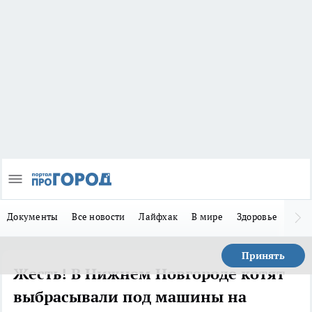
Документы
Все новости
Лайфхак
В мире
Здоровье
Зака
Принять
Жесть! В Нижнем Новгороде котят
выбрасывали под машины на