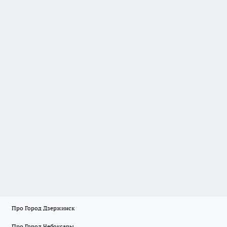
Про Город Дзержинск
Про Город Чебоксары