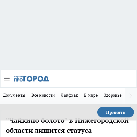
Документы
Все новости
Лайфхак
В мире
Здоровье
Зака
Принять
"Чайкино болото" в Нижегородской
области лишится статуса