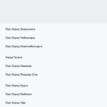
Про Город Дзержинск
Про Город Чебоксары
Про Город Новочебоксарск
Наша Газета
Про Город Иваново
Про Город Йошкар-Ола
Про Город Курск
Про Город Рыбинск
Про Город Уфа