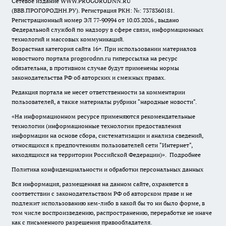
Сетевое издание WWW.PROGORODNN.RU
(ВВВ.ПРОГОРОДНН.РУ). Регистрация РКН: №: 7378360181.
Регистрационный номер ЭЛ 77-90994 от 10.03.2026., выдано
Федеральной службой по надзору в сфере связи, информационных
технологий и массовых коммуникаций.
Возрастная категория сайта 16+. При использовании материалов
новостного портала progorodnn.ru гиперссылка на ресурс
обязательна
,
в противном случае будут применены нормы
законодательства РФ об авторских и смежных правах.
Редакция портала не несет ответственности за комментарии
пользователей, а также материалы рубрики "народные новости".
«На информационном ресурсе применяются рекомендательные
технологии (информационные технологии предоставления
информации на основе сбора, систематизации и анализа сведений,
относящихся к предпочтениям пользователей сети "Интернет",
находящихся на территории Российской Федерации)».
Подробнее
Политика конфиденциальности и обработки персональных данных
Вся информация, размещенная на данном сайте, охраняется в
соответствии с законодательством РФ об авторском праве и не
подлежит использованию кем-либо в какой бы то ни было форме, в
том числе воспроизведению, распространению, переработке не иначе
как с письменного разрешения правообладателя.