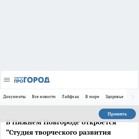
Документы
Все новости
Лайфхак
В мире
Здоровье
Зака
Принять
В Нижнем Новгороде откроется
"Студия творческого развития