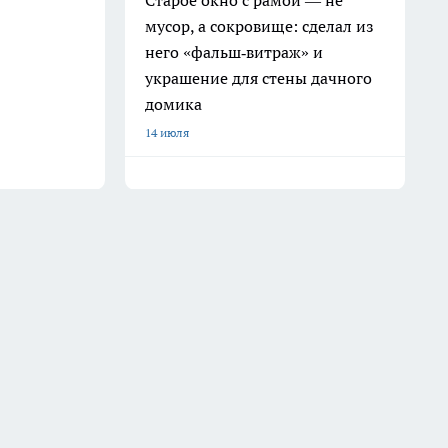
Старое окно с рамой — не
мусор, а сокровище: сделал из
него «фальш‑витраж» и
украшение для стены дачного
домика
14 июля