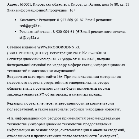
Адрес: 610001, Кировская область, г. Киров, ул. Азина, дом № 80, кв. 31
Знак информационной продукции: 16+
Контакты: Редакция: 8-927-669-90-87 Email редакции:
red@pg52.ru
Рекламный отдел: 8-920-004-61-95 Email рекламного отдела:
st@pg52.ru
Сетевое издание WWW.PROGORODNN.RU
(ВВВ.ПРОГОРОДНН.РУ). Регистрация РКН: №: 7378360181.
Регистрационный номер ЭЛ 77-90994 от 10.03.2026., выдано
Федеральной службой по надзору в сфере связи, информационных
технологий и массовых коммуникаций.
Возрастная категория сайта 16+. При использовании материалов
новостного портала progorodnn.ru гиперссылка на ресурс
обязательна
,
в противном случае будут применены нормы
законодательства РФ об авторских и смежных правах.
Редакция портала не несет ответственности за комментарии
пользователей, а также материалы рубрики "народные новости".
«На информационном ресурсе применяются рекомендательные
технологии (информационные технологии предоставления
информации на основе сбора, систематизации и анализа сведений,
относящихся к предпочтениям пользователей сети "Интернет",