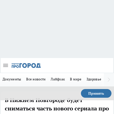
Документы
Все новости
Лайфхак
В мире
Здоровье
Зака
Принять
В Нижнем Новгороде будет
сниматься часть нового сериала про