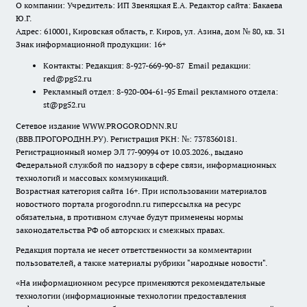
О компании: Учредитель: ИП Звеняцкая Е.А. Редактор сайта: Бакаева
Ю.Г.
Адрес: 610001, Кировская область, г. Киров, ул. Азина, дом № 80, кв. 31
Знак информационной продукции: 16+
Контакты: Редакция: 8-927-669-90-87 Email редакции:
red@pg52.ru
Рекламный отдел: 8-920-004-61-95 Email рекламного отдела:
st@pg52.ru
Сетевое издание WWW.PROGORODNN.RU
(ВВВ.ПРОГОРОДНН.РУ). Регистрация РКН: №: 7378360181.
Регистрационный номер ЭЛ 77-90994 от 10.03.2026., выдано
Федеральной службой по надзору в сфере связи, информационных
технологий и массовых коммуникаций.
Возрастная категория сайта 16+. При использовании материалов
новостного портала progorodnn.ru гиперссылка на ресурс
обязательна
,
в противном случае будут применены нормы
законодательства РФ об авторских и смежных правах.
Редакция портала не несет ответственности за комментарии
пользователей, а также материалы рубрики "народные новости".
«На информационном ресурсе применяются рекомендательные
технологии (информационные технологии предоставления