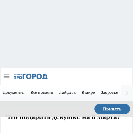
Документы
Все новости
Лайфхак
В мире
Здоровье
Зака
Принять
Что подарить девушке на 8 марта?