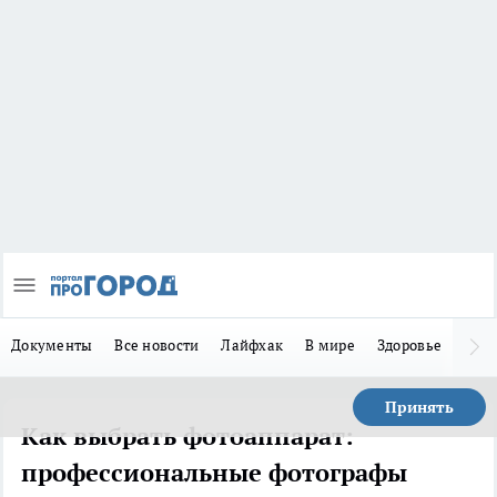
Документы
Все новости
Лайфхак
В мире
Здоровье
Зака
Принять
Как выбрать фотоаппарат:
профессиональные фотографы