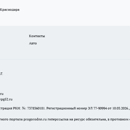
 Краснодара
Контакты
Авто
Г.
.ru
@pg52.ru
я РКН: №: 7378360181. Регистрационный номер ЭЛ 77-90994 от 10.03.2026., 
тного портала progorodnn.ru гиперссылка на ресурс обязательна
,
в противном 