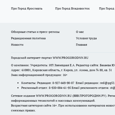
Про Город Ярославль
Про Город Владивосток
Про Город
Обзорные статьи и пресс-релизы
О нас
Редакционная политика
Условия труда
Новости
Главная
Городской интернет-портал WWW.PROGORODNN.RU
О компании: Учредитель: ИП Звеняцкая Е.А. Редактор сайта: Бакаева Ю.
Адрес: 610001, Кировская область, г. Киров, ул. Азина, дом № 80, кв. 31
Знак информационной продукции: 16+
Контакты: Редакция: 8-927-669-90-87 Email редакции: red@pg52
Рекламный отдел: 8-920-004-61-95 Email рекламного отдела: st
Сетевое издание WWW.PROGORODNN.RU (ВВВ.ПРОГОРОДНН.РУ). Регистраци
информационных технологий и массовых коммуникаций.
Возрастная категория сайта 16+. При использовании материалов новос
смежных правах.