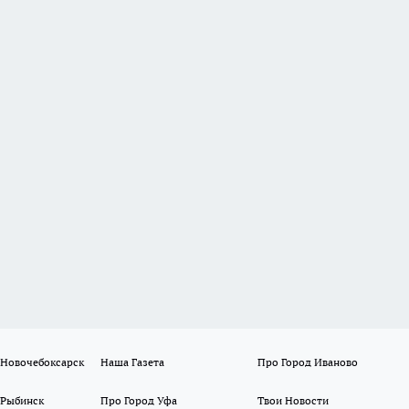
 Новочебоксарск
Наша Газета
Про Город Иваново
 Рыбинск
Про Город Уфа
Твои Новости