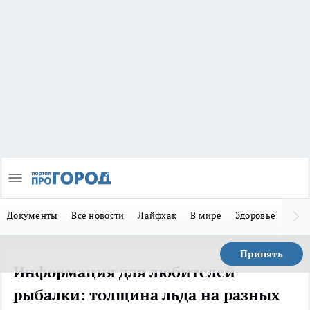
Документы
Все новости
Лайфхак
В мире
Здоровье
Зака
Принять
Информация для любителей
рыбалки: толщина льда на разных