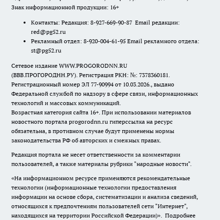
Знак информационной продукции: 16+
Контакты: Редакция: 8-927-669-90-87 Email редакции:
red@pg52.ru
Рекламный отдел: 8-920-004-61-95 Email рекламного отдела:
st@pg52.ru
Сетевое издание WWW.PROGORODNN.RU
(ВВВ.ПРОГОРОДНН.РУ). Регистрация РКН: №: 7378360181.
Регистрационный номер ЭЛ 77-90994 от 10.03.2026., выдано
Федеральной службой по надзору в сфере связи, информационных
технологий и массовых коммуникаций.
Возрастная категория сайта 16+. При использовании материалов
новостного портала progorodnn.ru гиперссылка на ресурс
обязательна
,
в противном случае будут применены нормы
законодательства РФ об авторских и смежных правах.
Редакция портала не несет ответственности за комментарии
пользователей, а также материалы рубрики "народные новости".
«На информационном ресурсе применяются рекомендательные
технологии (информационные технологии предоставления
информации на основе сбора, систематизации и анализа сведений,
относящихся к предпочтениям пользователей сети "Интернет",
находящихся на территории Российской Федерации)».
Подробнее