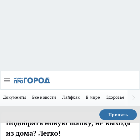
Документы
Все новости
Лайфхак
В мире
Здоровье
Зака
Принять
Подобрать новую шапку, не выходя
из дома? Легко!