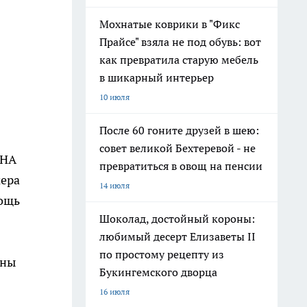
Мохнатые коврики в "Фикс
Прайсе" взяла не под обувь: вот
как превратила старую мебель
в шикарный интерьер
10 июля
После 60 гоните друзей в шею:
совет великой Бехтеревой - не
ННА
превратиться в овощ на пенсии
мера
14 июля
мощь
Шоколад, достойный короны:
любимый десерт Елизаветы II
по простому рецепту из
нны
Букингемского дворца
16 июля