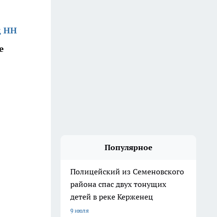
д НН
е
Популярное
Полицейский из Семеновского
района спас двух тонущих
детей в реке Керженец
9 июля