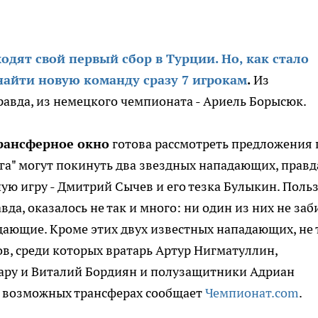
одят свой первый сбор в Турции. Но, как стало
 найти новую команду сразу 7 игрокам
.
Из
равда, из немецкого чемпионата - Ариель Борысюк.
трансферное окно
готова рассмотреть предложения 
га" могут покинуть два звездных нападающих, правд
ю игру - Дмитрий Сычев и его тезка Булыкин. Поль
вда, оказалось не так и много: ни один из них не заб
адающие. Кроме этих двух известных нападающих, не 
ов, среди которых вратарь Артур Нигматуллин,
ару и Виталий Бордиян и полузащитники Адриан
х возможных трансферах сообщает
Чемпионат.com
.