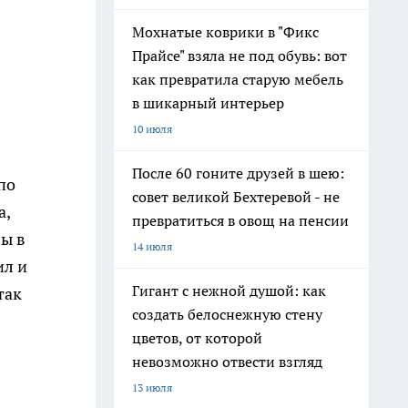
Мохнатые коврики в "Фикс
Прайсе" взяла не под обувь: вот
как превратила старую мебель
в шикарный интерьер
10 июля
После 60 гоните друзей в шею:
по
совет великой Бехтеревой - не
а,
превратиться в овощ на пенсии
зы в
14 июля
ил и
Гигант с нежной душой: как
так
создать белоснежную стену
цветов, от которой
невозможно отвести взгляд
13 июля