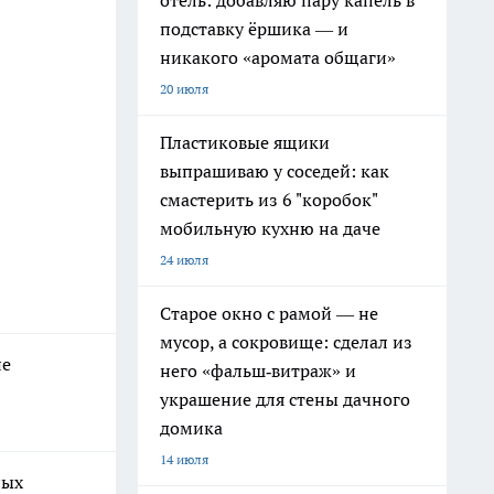
отель: добавляю пару капель в
подставку ёршика — и
никакого «аромата общаги»
20 июля
Пластиковые ящики
выпрашиваю у соседей: как
смастерить из 6 "коробок"
мобильную кухню на даче
24 июля
Старое окно с рамой — не
мусор, а сокровище: сделал из
не
него «фальш‑витраж» и
украшение для стены дачного
домика
14 июля
ных