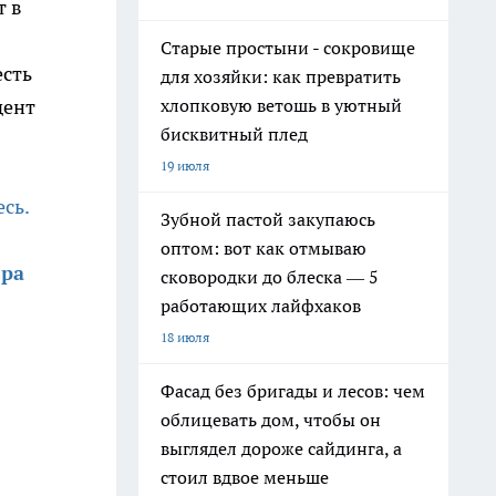
т в
Старые простыни - сокровище
есть
для хозяйки: как превратить
дент
хлопковую ветошь в уютный
бисквитный плед
19 июля
есь.
Зубной пастой закупаюсь
оптом: вот как отмываю
ера
сковородки до блеска — 5
работающих лайфхаков
18 июля
Фасад без бригады и лесов: чем
облицевать дом, чтобы он
выглядел дороже сайдинга, а
стоил вдвое меньше