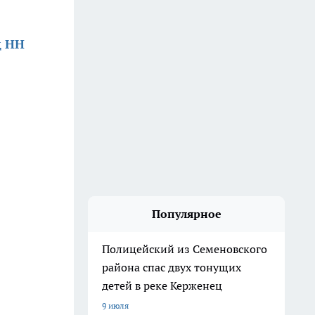
д НН
Популярное
Полицейский из Семеновского
района спас двух тонущих
детей в реке Керженец
9 июля