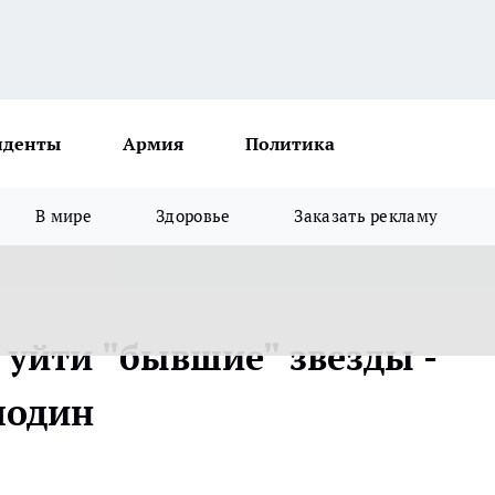
иденты
Армия
Политика
В мире
Здоровье
Заказать рекламу
 уйти "бывшие" звезды -
лодин