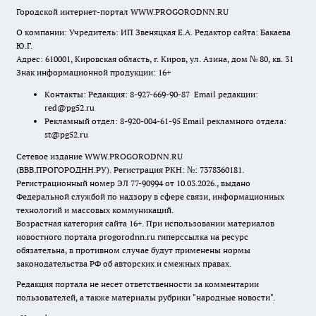
Городской интернет-портал WWW.PROGORODNN.RU
О компании: Учредитель: ИП Звеняцкая Е.А. Редактор сайта: Бакаева
Ю.Г.
Адрес: 610001, Кировская область, г. Киров, ул. Азина, дом № 80, кв. 31
Знак информационной продукции: 16+
Контакты: Редакция: 8-927-669-90-87 Email редакции:
red@pg52.ru
Рекламный отдел: 8-920-004-61-95 Email рекламного отдела:
st@pg52.ru
Сетевое издание WWW.PROGORODNN.RU
(ВВВ.ПРОГОРОДНН.РУ). Регистрация РКН: №: 7378360181.
Регистрационный номер ЭЛ 77-90994 от 10.03.2026., выдано
Федеральной службой по надзору в сфере связи, информационных
технологий и массовых коммуникаций.
Возрастная категория сайта 16+. При использовании материалов
новостного портала progorodnn.ru гиперссылка на ресурс
обязательна
,
в противном случае будут применены нормы
законодательства РФ об авторских и смежных правах.
Редакция портала не несет ответственности за комментарии
пользователей, а также материалы рубрики "народные новости".