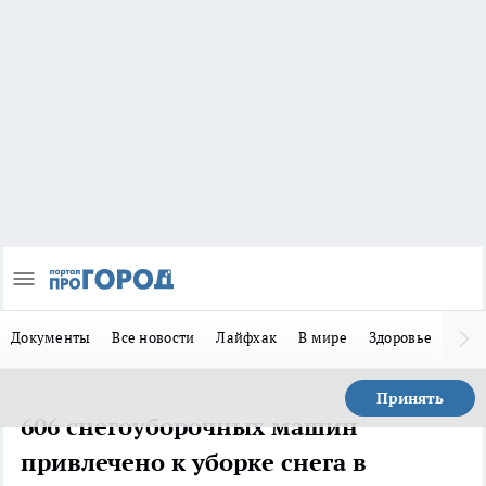
Документы
Все новости
Лайфхак
В мире
Здоровье
Зака
Принять
606 снегоуборочных машин
привлечено к уборке снега в