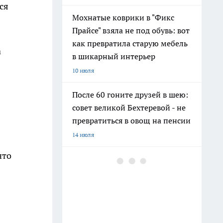
ся
Мохнатые коврики в "Фикс
Прайсе" взяла не под обувь: вот
как превратила старую мебель
а
в шикарный интерьер
10 июля
После 60 гоните друзей в шею:
совет великой Бехтеревой - не
превратиться в овощ на пенсии
14 июля
что
Гигант с нежной душой: как
создать белоснежную стену
цветов, от которой
невозможно отвести взгляд
13 июля