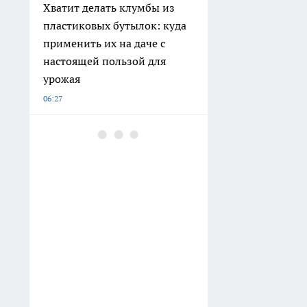
Хватит делать клумбы из
пластиковых бутылок: куда
применить их на даче с
настоящей пользой для
урожая
06:27
Вражеские дроны сбивали
этой ночью над
Нижегородской областью
06:00
Ошибка, которую мы
совершаем ежедневно:
суровое предупреждение
Омара Хайяма тем, кто
откладывает радость на