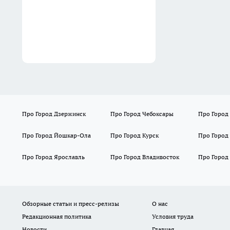
"черный день"
04:48
Про Город Дзержинск
Про Город Чебоксары
Про Город
Про Город Йошкар-Ола
Про Город Курск
Про Город
Про Город Ярославль
Про Город Владивосток
Про Город
Обзорные статьи и пресс-релизы
О нас
Редакционная политика
Условия труда
Новости
Главная