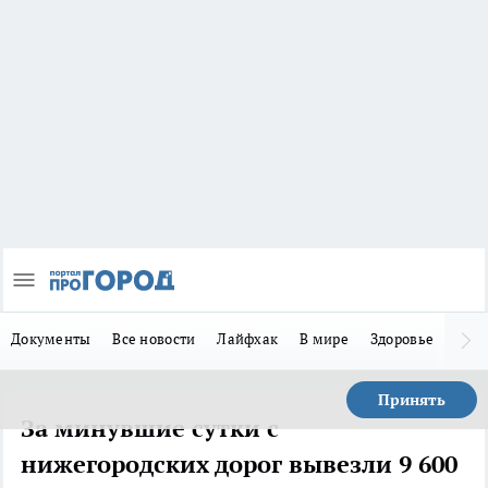
Документы
Все новости
Лайфхак
В мире
Здоровье
Зака
Принять
За минувшие сутки с
нижегородских дорог вывезли 9 600