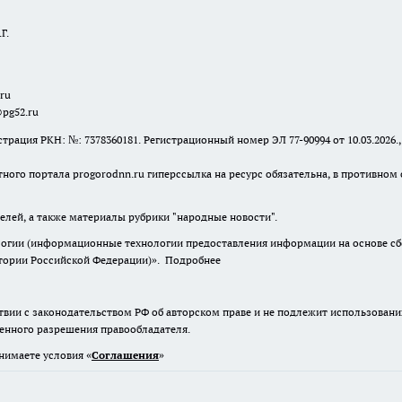
Г.
.ru
@pg52.ru
я РКН: №: 7378360181. Регистрационный номер ЭЛ 77-90994 от 10.03.2026., 
тного портала progorodnn.ru гиперссылка на ресурс обязательна
,
в противном 
елей, а также материалы рубрики "народные новости".
гии (информационные технологии предоставления информации на основе сбор
итории Российской Федерации)».
Подробнее
твии с законодательством РФ об авторском праве и не подлежит использовани
менного разрешения правообладателя.
нимаете условия «
Cоглашения
»