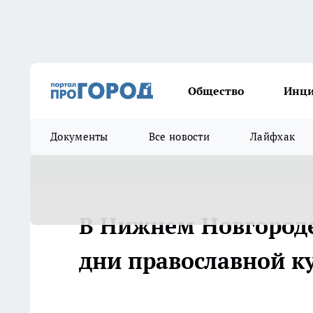
Общество
Инц
Документы
Все новости
Лайфхак
В Нижнем Новгороде
дни православной к