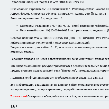
Городской интернет-портал WWW.PROGORODNN.RU
О компании: Учредитель: ИП Звеняцкая Е.А. Редактор сайта: Бакаева Ю.
Адрес: 610001, Кировская область, г. Киров, ул. Азина, дом № 80, кв. 31
Знак информационной продукции: 16+
Контакты: Редакция: 8-927-669-90-87 Email редакции: red@pg52
Рекламный отдел: 8-920-004-61-95 Email рекламного отдела: st
Сетевое издание WWW.PROGORODNN.RU (ВВВ.ПРОГОРОДНН.РУ). Регистраци
информационных технологий и массовых коммуникаций.
Возрастная категория сайта 16+. При использовании материалов новос
смежных правах.
Редакция портала не несет ответственности за комментарии пользоват
«На информационном ресурсе применяются рекомендательные техноло
предпочтениям пользователей сети "Интернет", находящихся на терр
Политика конфиденциальности и обработки персональных данных
Вся информация, размещенная на данном сайте, охраняется в соответс
воспроизведению, распространению, переработке не иначе как с пись
Внимание!
Совершая любые действия на сайте, вы автоматически при
16+