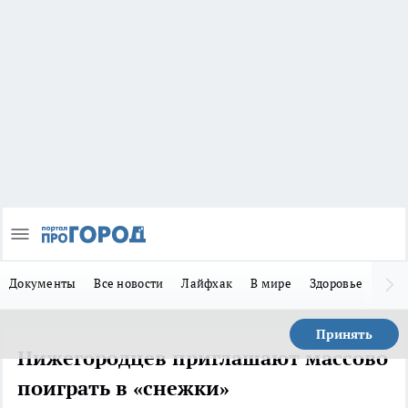
Документы
Все новости
Лайфхак
В мире
Здоровье
Зака
Принять
Нижегородцев приглашают массово
поиграть в «снежки»