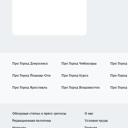
забудьте о проблеме
навсегда
04:20
Про Город Дзержинск
Про Город Чебоксары
Про Город
Про Город Йошкар-Ола
Про Город Курск
Про Город
Про Город Ярославль
Про Город Владивосток
Про Город
Обзорные статьи и пресс-релизы
О нас
Редакционная политика
Условия труда
Новости
Главная