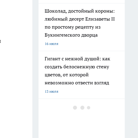
Шоколад, достойный короны:
любимый десерт Елизаветы II
по простому рецепту из
Букингемского дворца
и
16 июля
Гигант с нежной душой: как
создать белоснежную стену
цветов, от которой
невозможно отвести взгляд
13 июля
Эксперты назвали отличный
растворимый кофе: беру по 3
банки себе, на подарок и в
офис – проверенное качество