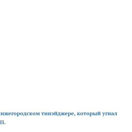
нижегородском тинэйджере, который угнал
ТП.