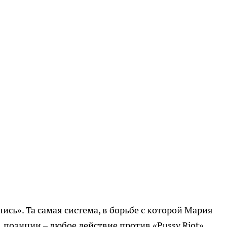
олись». Та самая система, в борьбе с которой Мария
 позиции – любое действие против «Pussy Riot»