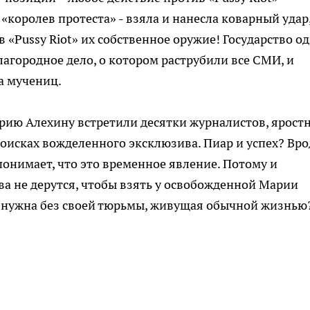
«королев протеста» - взяла и нанесла коварный удар
 «Pussy Riot» их собственное оружие! Государство о
агородное дело, о котором раструбили все СМИ, и
а мучениц.
ю Алехину встретили десятки журналистов, ярост
поисках вожделенного эксклюзива. Пиар и успех? Вро
понимает, что это временное явление. Потому и
ва не дерутся, чтобы взять у освобожденной Марии
т нужна без своей тюрьмы, живущая обычной жизнью