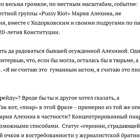
о весьма громкое, по местным масштабам, событие:
стной группы «Pussy Riot» Мария Алехина, не
ия, вместе с Ходорковским и своими подругами по п
 20-летия Конституции.
жить да радоваться бывшей осужденной Алехиной. Од
нтервью, что, если бы могла, осталась бы в тюрьме, а
 «Я не считаю это гуманным актом, я считаю это пи
Фрейду»? Вроде бы ты и другое хотел сказать, а
к вот, «пиар» в этой фразе – примерно из той же оп
 Мария Алехина в частности? Концентрированный пиар
озможными способами. Статус «героини, страдающей
й очков и востребованности у журналистской братии