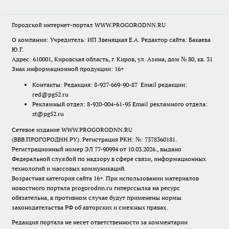
Городской интернет-портал WWW.PROGORODNN.RU
О компании: Учредитель: ИП Звеняцкая Е.А. Редактор сайта: Бакаева
Ю.Г.
Адрес: 610001, Кировская область, г. Киров, ул. Азина, дом № 80, кв. 31
Знак информационной продукции: 16+
Контакты: Редакция: 8-927-669-90-87 Email редакции:
red@pg52.ru
Рекламный отдел: 8-920-004-61-95 Email рекламного отдела:
st@pg52.ru
Сетевое издание WWW.PROGORODNN.RU
(ВВВ.ПРОГОРОДНН.РУ). Регистрация РКН: №: 7378360181.
Регистрационный номер ЭЛ 77-90994 от 10.03.2026., выдано
Федеральной службой по надзору в сфере связи, информационных
технологий и массовых коммуникаций.
Возрастная категория сайта 16+. При использовании материалов
новостного портала progorodnn.ru гиперссылка на ресурс
обязательна
,
в противном случае будут применены нормы
законодательства РФ об авторских и смежных правах.
Редакция портала не несет ответственности за комментарии