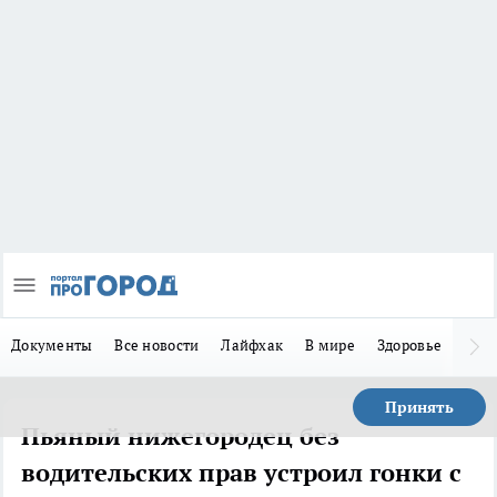
Документы
Все новости
Лайфхак
В мире
Здоровье
Зака
Принять
Пьяный нижегородец без
водительских прав устроил гонки с