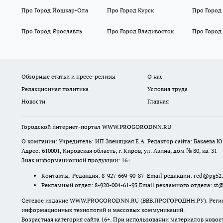
Про Город Йошкар-Ола
Про Город Курск
Про Город
Про Город Ярославль
Про Город Владивосток
Про Город
Обзорные статьи и пресс-релизы
О нас
Редакционная политика
Условия труда
Новости
Главная
Городской интернет-портал WWW.PROGORODNN.RU
О компании: Учредитель: ИП Звеняцкая Е.А. Редактор сайта: Бакаева Ю.
Адрес: 610001, Кировская область, г. Киров, ул. Азина, дом № 80, кв. 31
Знак информационной продукции: 16+
Контакты: Редакция: 8-927-669-90-87 Email редакции: red@pg52
Рекламный отдел: 8-920-004-61-95 Email рекламного отдела: st
Сетевое издание WWW.PROGORODNN.RU (ВВВ.ПРОГОРОДНН.РУ). Регистраци
информационных технологий и массовых коммуникаций.
Возрастная категория сайта 16+. При использовании материалов новос