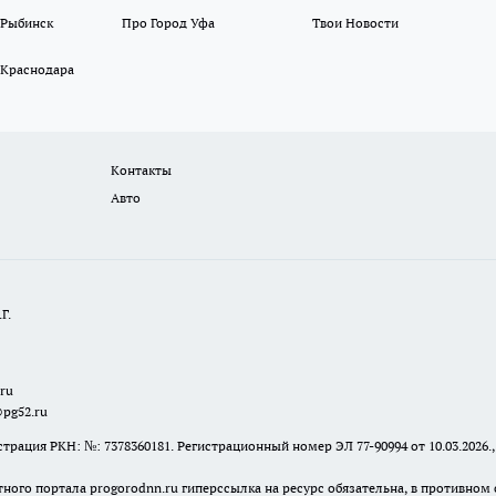
 Рыбинск
Про Город Уфа
Твои Новости
 Краснодара
Контакты
Авто
Г.
.ru
@pg52.ru
я РКН: №: 7378360181. Регистрационный номер ЭЛ 77-90994 от 10.03.2026., 
тного портала progorodnn.ru гиперссылка на ресурс обязательна
,
в противном 