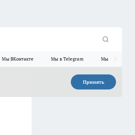
Мы ВКонтакте
Мы в Telegram
Мы в MAX
Принять