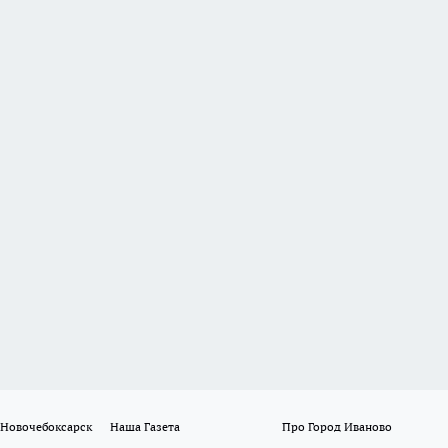
 Новочебоксарск
Наша Газета
Про Город Иваново