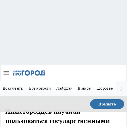
Документы
Все новости
Лайфхак
В мире
Здоровье
Зака
Принять
Нижегородцев научили
пользоваться государственными