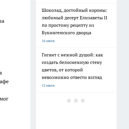
Шоколад, достойный короны:
любимый десерт Елизаветы II
за
по простому рецепту из
Букингемского дворца
16 июля
Гигант с нежной душой: как
создать белоснежную стену
цветов, от которой
я
невозможно отвести взгляд
кафе
13 июля
 мог
Эксперты назвали отличный
растворимый кофе: беру по 3
банки себе, на подарок и в
офис – проверенное качество