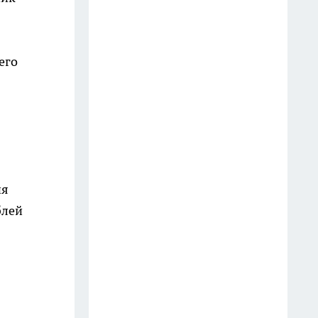
18 июля
Фасад без бригады и лесов: чем
его
облицевать дом, чтобы он
выглядел дороже сайдинга, а
стоил вдвое меньше
14 июля
Последствия атаки БПЛА в
Кстове, инцидент в
ия
дзержинском баре и
блей
загрязнение воздуха в Нижнем
Новгороде
16 июля
Варенье из крыжовника
больше не кручу: делаю