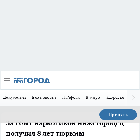
Документы
Все новости
Лайфхак
В мире
Здоровье
Зака
Принять
За сбыт наркотиков нижегородец
получил 8 лет тюрьмы