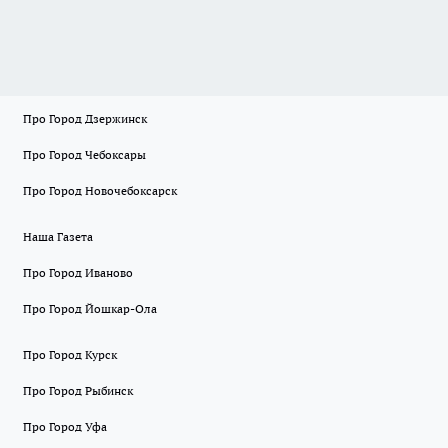
Про Город Дзержинск
Про Город Чебоксары
Про Город Новочебоксарск
Наша Газета
Про Город Иваново
Про Город Йошкар-Ола
Про Город Курск
Про Город Рыбинск
Про Город Уфа