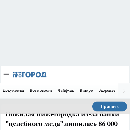
Документы
Все новости
Лайфхак
В мире
Здоровье
Зака
Принять
Пожилая нижегородка из-за банки
"целебного меда" лишилась 86 000