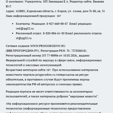
О компании: Учредитель: ИП Звеняцкая Е.А. Редактор сайта: Бакаева
Ю.Г.
Адрес: 610001, Кировская область, г. Киров, ул. Азина, дом № 80, кв. 31
Знак информационной продукции: 16+
Контакты: Редакция: 8-927-669-90-87 Email редакции:
red@pg52.ru
Рекламный отдел: 8-920-004-61-95 Email рекламного отдела:
st@pg52.ru
Сетевое издание WWW.PROGORODNN.RU
(ВВВ.ПРОГОРОДНН.РУ). Регистрация РКН: №: 7378360181.
Регистрационный номер ЭЛ 77-90994 от 10.03.2026., выдано
Федеральной службой по надзору в сфере связи, информационных
технологий и массовых коммуникаций.
Возрастная категория сайта 16+. При использовании материалов
новостного портала progorodnn.ru гиперссылка на ресурс
обязательна
,
в противном случае будут применены нормы
законодательства РФ об авторских и смежных правах.
Редакция портала не несет ответственности за комментарии
пользователей, а также материалы рубрики "народные новости".
«На информационном ресурсе применяются рекомендательные
технологии (информационные технологии предоставления