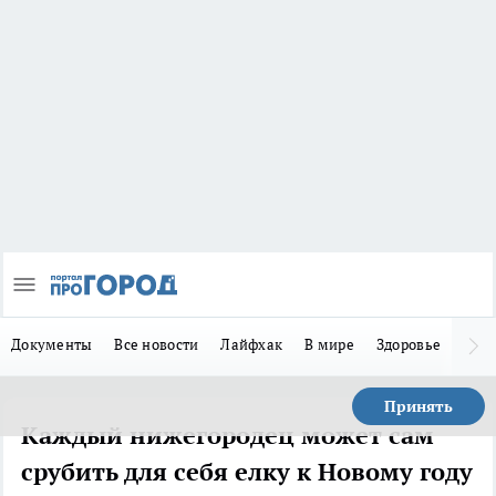
Документы
Все новости
Лайфхак
В мире
Здоровье
Зака
Принять
Каждый нижегородец может сам
срубить для себя елку к Новому году