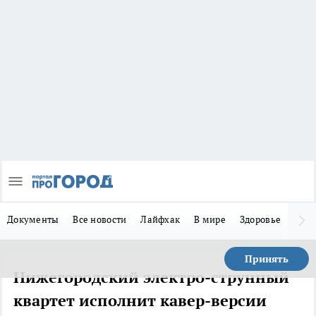
Документы
Все новости
Лайфхак
В мире
Здоровье
Зака
Принять
Нижегородский электро-струнный
квартет исполнит кавер-версии