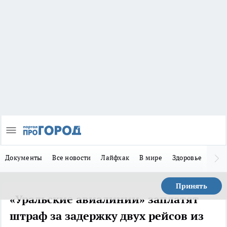
Документы
Все новости
Лайфхак
В мире
Здоровье
Зака
Принять
«Уральские авиалинии» заплатят
штраф за задержку двух рейсов из