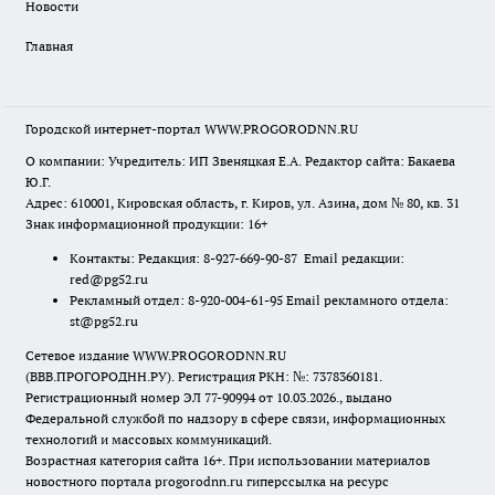
Новости
Главная
Городской интернет-портал WWW.PROGORODNN.RU
О компании: Учредитель: ИП Звеняцкая Е.А. Редактор сайта: Бакаева
Ю.Г.
Адрес: 610001, Кировская область, г. Киров, ул. Азина, дом № 80, кв. 31
Знак информационной продукции: 16+
Контакты: Редакция: 8-927-669-90-87 Email редакции:
red@pg52.ru
Рекламный отдел: 8-920-004-61-95 Email рекламного отдела:
st@pg52.ru
Сетевое издание WWW.PROGORODNN.RU
(ВВВ.ПРОГОРОДНН.РУ). Регистрация РКН: №: 7378360181.
Регистрационный номер ЭЛ 77-90994 от 10.03.2026., выдано
Федеральной службой по надзору в сфере связи, информационных
технологий и массовых коммуникаций.
Возрастная категория сайта 16+. При использовании материалов
новостного портала progorodnn.ru гиперссылка на ресурс