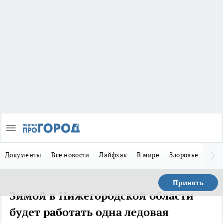
Документы
Все новости
Лайфхак
В мире
Здоровье
Зака
Принять
Зимой в Нижегородской области
будет работать одна ледовая