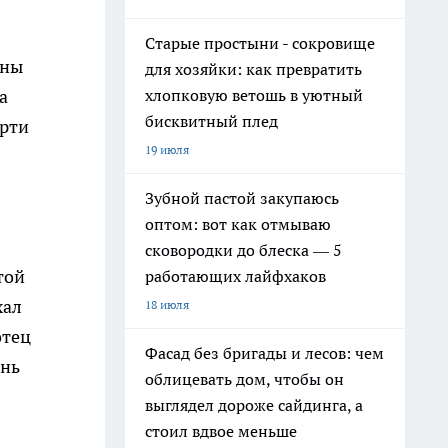
Старые простыни - сокровище
ины
для хозяйки: как превратить
а
хлопковую ветошь в уютный
бисквитный плед
ерти
19 июля
Зубной пастой закупаюсь
оптом: вот как отмываю
сковородки до блеска — 5
той
работающих лайфхаков
хал
18 июля
отец
Фасад без бригады и лесов: чем
ень
облицевать дом, чтобы он
выглядел дороже сайдинга, а
стоил вдвое меньше