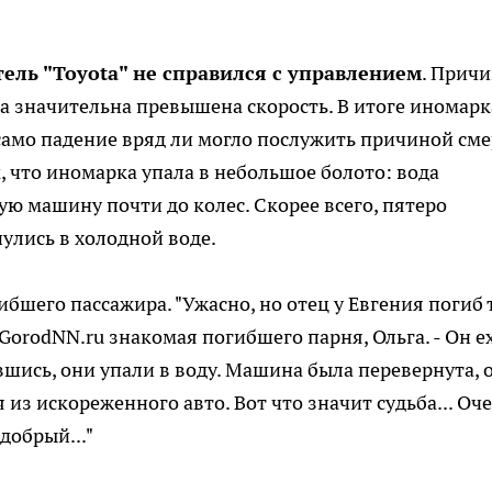
ель "Toyota" не справился с управлением
. Прич
ла значительна превышена скорость. В итоге иномарк
 само падение вряд ли могло послужить причиной см
м, что иномарка упала в небольшое болото: вода
ую машину почти до колес. Скорее всего, пятеро
улись в холодной воде.
ибшего пассажира. "Ужасно, но отец у Евгения погиб 
oGorodNN.ru знакомая погибшего парня, Ольга. - Он е
увшись, они упали в воду. Машина была перевернута, 
 из искореженного авто. Вот что значит судьба... Оч
добрый..."