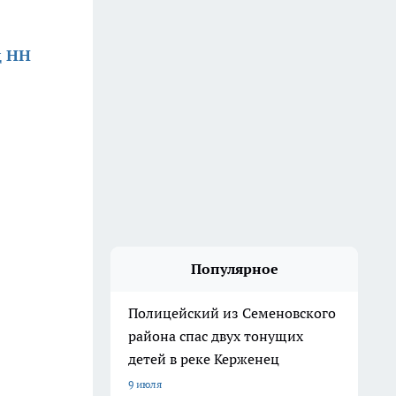
д НН
Популярное
Полицейский из Семеновского
района спас двух тонущих
детей в реке Керженец
9 июля