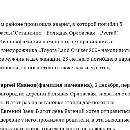
ком районе произошла авария, в которой погибли 5
ассы "Останкино – Большая Орловская – Рустай".
Иванов(фамилия изменена), не справившись с
 внедорожника «Toyota Land Cruiser 200» находились
ое мужчин и две женщин. 23-летнего погибшего пар
йности, он погиб точно также, как и его отец.
 Сергей Иванов(фамилия изменена),
2 декабря, пе
овгород из деревни Большая Орловская, захватил с с
о. В этот раз на остановке стояли две пожилые
вгений Заев. В этот день Евгений хотел отправитьс
 деревне у него проживали родители, в эти выходные
омарку пассажиры совсем немного не дождались