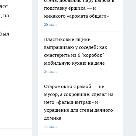
отель: добавляю пару капель в
лся
подставку ёршика — и
, на
никакого «аромата общаги»
20 июля
 был
Пластиковые ящики
выпрашиваю у соседей: как
смастерить из 6 "коробок"
мобильную кухню на даче
24 июля
Старое окно с рамой — не
мусор, а сокровище: сделал из
него «фальш‑витраж» и
украшение для стены дачного
домика
14 июля