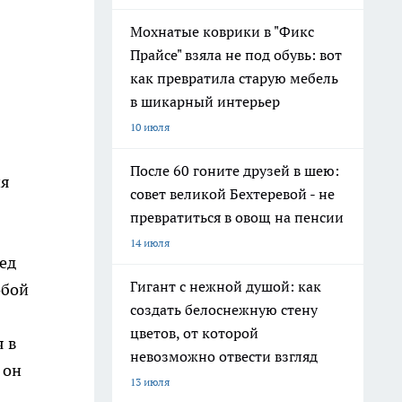
Мохнатые коврики в "Фикс
Прайсе" взяла не под обувь: вот
как превратила старую мебель
в шикарный интерьер
10 июля
После 60 гоните друзей в шею:
ня
совет великой Бехтеревой - не
превратиться в овощ на пенсии
14 июля
ред
Гигант с нежной душой: как
обой
создать белоснежную стену
цветов, от которой
я в
невозможно отвести взгляд
 он
13 июля