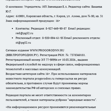
О компании: Учредитель: ИП Звеняцкая Е.А. Редактор сайта: Бакаева
Ю.Г.
Адрес: 610001, Кировская область, г. Киров, ул. Азина, дом № 80, кв. 31
Знак информационной продукции: 16+
Контакты: Редакция: 8-927-669-90-87 Email редакции:
red@pg52.ru
Рекламный отдел: 8-920-004-61-95 Email рекламного отдела:
st@pg52.ru
Сетевое издание WWW.PROGORODNN.RU
(ВВВ.ПРОГОРОДНН.РУ). Регистрация РКН: №: 7378360181.
Регистрационный номер ЭЛ 77-90994 от 10.03.2026., выдано
Федеральной службой по надзору в сфере связи, информационных
технологий и массовых коммуникаций.
Возрастная категория сайта 16+. При использовании материалов
новостного портала progorodnn.ru гиперссылка на ресурс
обязательна
,
в противном случае будут применены нормы
законодательства РФ об авторских и смежных правах.
Редакция портала не несет ответственности за комментарии
пользователей, а также материалы рубрики "народные новости".
«На информационном ресурсе применяются рекомендательные