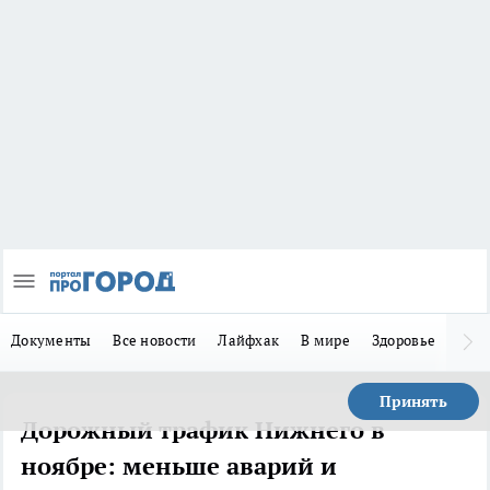
Документы
Все новости
Лайфхак
В мире
Здоровье
Зака
Принять
Дорожный трафик Нижнего в
ноябре: меньше аварий и