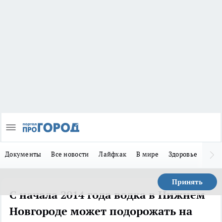
Документы
Все новости
Лайфхак
В мире
Здоровье
Зака
Принять
С начала 2014 года водка в Нижнем
Новгороде может подорожать на