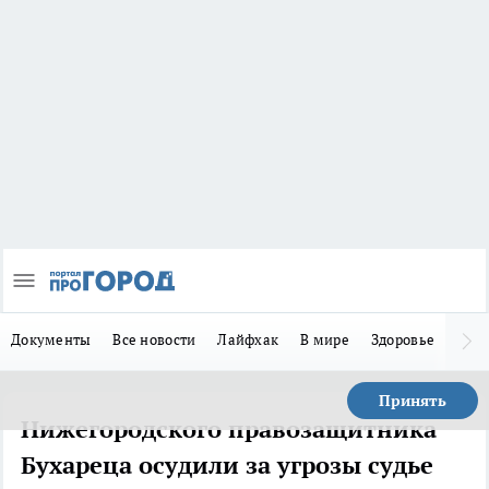
Документы
Все новости
Лайфхак
В мире
Здоровье
Зака
Принять
Нижегородского правозащитника
Бухареца осудили за угрозы судье