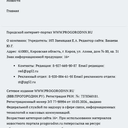
Новости
Главная
Городской интернет-портал WWW.PROGORODNN.RU
О компании: Учредитель: ИП Звеняцкая Е.А. Редактор сайта: Бакаева
Ю.Г.
Адрес: 610001, Кировская область, г. Киров, ул. Азина, дом № 80, кв. 31
Знак информационной продукции: 16+
Контакты: Редакция: 8-927-669-90-87 Email редакции:
red@pg52.ru
Рекламный отдел: 8-920-004-61-95 Email рекламного отдела:
st@pg52.ru
Сетевое издание WWW.PROGORODNN.RU
(ВВВ.ПРОГОРОДНН.РУ). Регистрация РКН: №: 7378360181.
Регистрационный номер ЭЛ 77-90994 от 10.03.2026., выдано
Федеральной службой по надзору в сфере связи, информационных
технологий и массовых коммуникаций.
Возрастная категория сайта 16+. При использовании материалов
новостного портала progorodnn.ru гиперссылка на ресурс