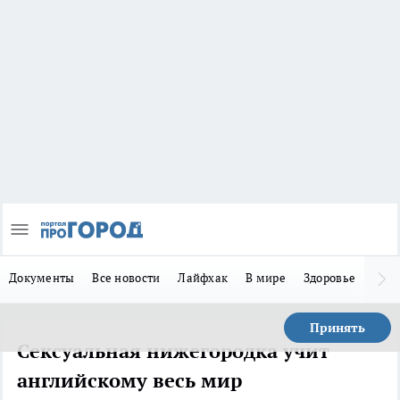
Документы
Все новости
Лайфхак
В мире
Здоровье
Зака
Принять
Сексуальная нижегородка учит
английскому весь мир