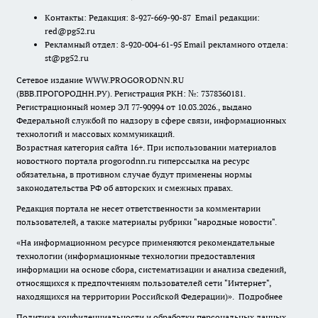
Контакты: Редакция: 8-927-669-90-87 Email редакции:
red@pg52.ru
Рекламный отдел: 8-920-004-61-95 Email рекламного отдела:
st@pg52.ru
Сетевое издание WWW.PROGORODNN.RU
(ВВВ.ПРОГОРОДНН.РУ). Регистрация РКН: №: 7378360181.
Регистрационный номер ЭЛ 77-90994 от 10.03.2026., выдано
Федеральной службой по надзору в сфере связи, информационных
технологий и массовых коммуникаций.
Возрастная категория сайта 16+. При использовании материалов
новостного портала progorodnn.ru гиперссылка на ресурс
обязательна
,
в противном случае будут применены нормы
законодательства РФ об авторских и смежных правах.
Редакция портала не несет ответственности за комментарии
пользователей, а также материалы рубрики "народные новости".
«На информационном ресурсе применяются рекомендательные
технологии (информационные технологии предоставления
информации на основе сбора, систематизации и анализа сведений,
относящихся к предпочтениям пользователей сети "Интернет",
находящихся на территории Российской Федерации)».
Подробнее
Политика конфиденциальности и обработки персональных данных