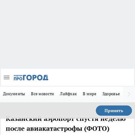
Документы
Все новости
Лайфхак
В мире
Здоровье
Зака
Принять
Казанский аэропорт спустя неделю
после авиакатастрофы (ФОТО)