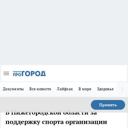
Документы
Все новости
Лайфхак
В мире
Здоровье
Зака
Принять
В Нижегородской области за
поддержку спорта организации