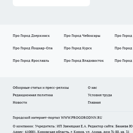
Про Город Дзержинск
Про Город Чебоксары
Про Город
Про Город Йошкар-Ола
Про Город Курск
Про Город
Про Город Ярославль
Про Город Владивосток
Про Город
Обзорные статьи и пресс-релизы
О нас
Редакционная политика
Условия труда
Новости
Главная
Городской интернет-портал WWW.PROGORODNN.RU
О компании: Учредитель: ИП Звеняцкая Е.А. Редактор сайта: Бакаева Ю.
Адрес: 610001, Кировская область, г. Киров, ул. Азина, дом № 80, кв. 31