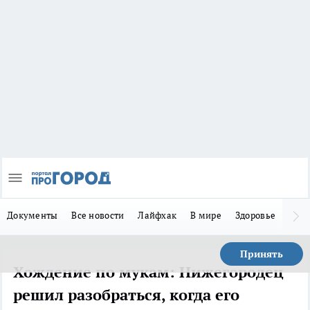
Документы
Все новости
Лайфхак
В мире
Здоровье
Зака
Принять
Хождение по мукам: Нижегородец
решил разобраться, когда его