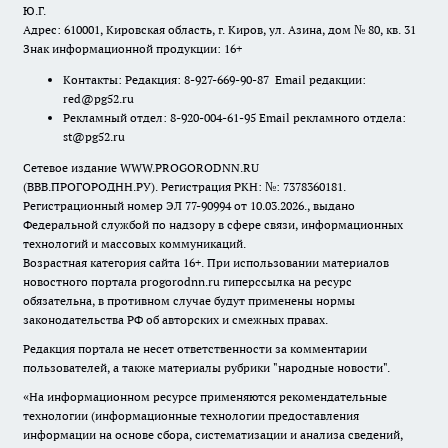
Ю.Г.
Адрес: 610001, Кировская область, г. Киров, ул. Азина, дом № 80, кв. 31
Знак информационной продукции: 16+
Контакты: Редакция: 8-927-669-90-87 Email редакции:
red@pg52.ru
Рекламный отдел: 8-920-004-61-95 Email рекламного отдела:
st@pg52.ru
Сетевое издание WWW.PROGORODNN.RU
(ВВВ.ПРОГОРОДНН.РУ). Регистрация РКН: №: 7378360181.
Регистрационный номер ЭЛ 77-90994 от 10.03.2026., выдано
Федеральной службой по надзору в сфере связи, информационных
технологий и массовых коммуникаций.
Возрастная категория сайта 16+. При использовании материалов
новостного портала progorodnn.ru гиперссылка на ресурс
обязательна
,
в противном случае будут применены нормы
законодательства РФ об авторских и смежных правах.
Редакция портала не несет ответственности за комментарии
пользователей, а также материалы рубрики "народные новости".
«На информационном ресурсе применяются рекомендательные
технологии (информационные технологии предоставления
информации на основе сбора, систематизации и анализа сведений,