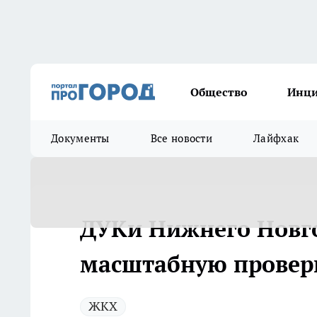
Общество
Инц
Документы
Все новости
Лайфхак
ДУКи Нижнего Новго
масштабную провер
ЖКХ