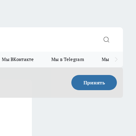
Мы ВКонтакте
Мы в Telegram
Мы в MAX
Принять