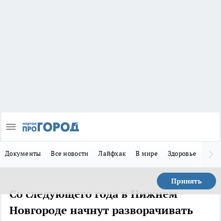
Документы
Все новости
Лайфхак
В мире
Здоровье
Зака
Принять
Со следующего года в Нижнем
Новгороде начнут разворачивать