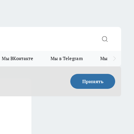
Мы ВКонтакте
Мы в Telegram
Мы в MAX
Принять