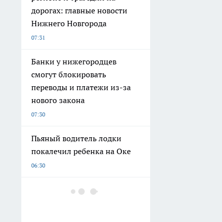
дорогах: главные новости
Нижнего Новгорода
07:31
Банки у нижегородцев
смогут блокировать
переводы и платежи из-за
нового закона
07:30
Пьяный водитель лодки
покалечил ребенка на Оке
06:30
Купила мини-пылесос для
ноутбука на Ozon: дешевая
безделушка оказалась лучше