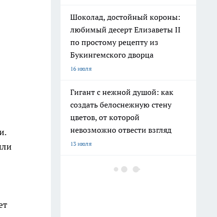
Шоколад, достойный короны:
любимый десерт Елизаветы II
по простому рецепту из
Букингемского дворца
16 июля
Гигант с нежной душой: как
создать белоснежную стену
цветов, от которой
невозможно отвести взгляд
и.
13 июля
или
Эксперты назвали отличный
растворимый кофе: беру по 3
банки себе, на подарок и в
ет
офис – проверенное качество