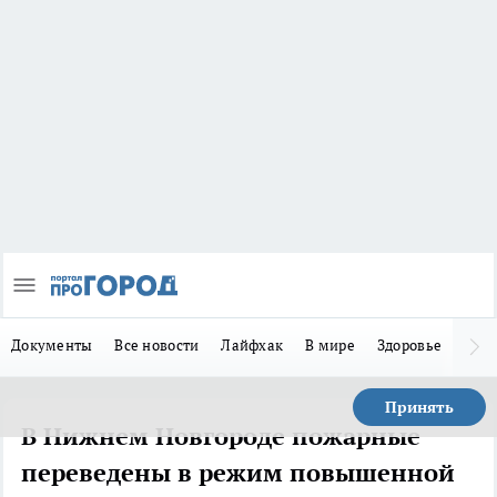
Документы
Все новости
Лайфхак
В мире
Здоровье
Зака
Принять
В Нижнем Новгороде пожарные
переведены в режим повышенной