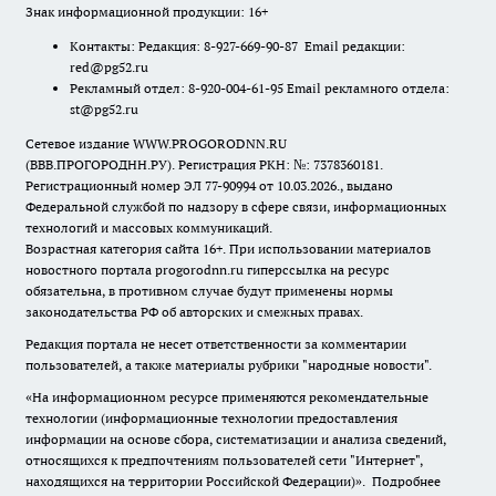
Знак информационной продукции: 16+
Контакты: Редакция: 8-927-669-90-87 Email редакции:
red@pg52.ru
Рекламный отдел: 8-920-004-61-95 Email рекламного отдела:
st@pg52.ru
Сетевое издание WWW.PROGORODNN.RU
(ВВВ.ПРОГОРОДНН.РУ). Регистрация РКН: №: 7378360181.
Регистрационный номер ЭЛ 77-90994 от 10.03.2026., выдано
Федеральной службой по надзору в сфере связи, информационных
технологий и массовых коммуникаций.
Возрастная категория сайта 16+. При использовании материалов
новостного портала progorodnn.ru гиперссылка на ресурс
обязательна
,
в противном случае будут применены нормы
законодательства РФ об авторских и смежных правах.
Редакция портала не несет ответственности за комментарии
пользователей, а также материалы рубрики "народные новости".
«На информационном ресурсе применяются рекомендательные
технологии (информационные технологии предоставления
информации на основе сбора, систематизации и анализа сведений,
относящихся к предпочтениям пользователей сети "Интернет",
находящихся на территории Российской Федерации)».
Подробнее