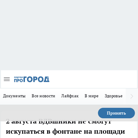
Документы
Все новости
Лайфхак
В мире
Здоровье
Зака
Принять
2 августа ВДВшники не смогут
искупаться в фонтане на площади