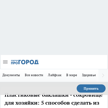
Документы
Все новости
Лайфхак
В мире
Здоровье
Зака
Принять
Пластиковые баклашки - сокровище
для хозяйки: 5 способов сделать из