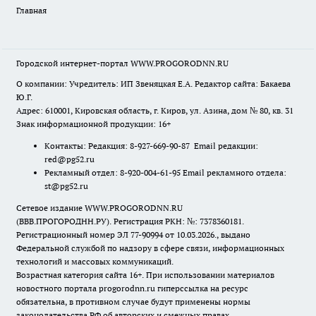
Главная
Городской интернет-портал WWW.PROGORODNN.RU
О компании: Учредитель: ИП Звеняцкая Е.А. Редактор сайта: Бакаева
Ю.Г.
Адрес: 610001, Кировская область, г. Киров, ул. Азина, дом № 80, кв. 31
Знак информационной продукции: 16+
Контакты: Редакция: 8-927-669-90-87 Email редакции:
red@pg52.ru
Рекламный отдел: 8-920-004-61-95 Email рекламного отдела:
st@pg52.ru
Сетевое издание WWW.PROGORODNN.RU
(ВВВ.ПРОГОРОДНН.РУ). Регистрация РКН: №: 7378360181.
Регистрационный номер ЭЛ 77-90994 от 10.03.2026., выдано
Федеральной службой по надзору в сфере связи, информационных
технологий и массовых коммуникаций.
Возрастная категория сайта 16+. При использовании материалов
новостного портала progorodnn.ru гиперссылка на ресурс
обязательна
,
в противном случае будут применены нормы
законодательства РФ об авторских и смежных правах.