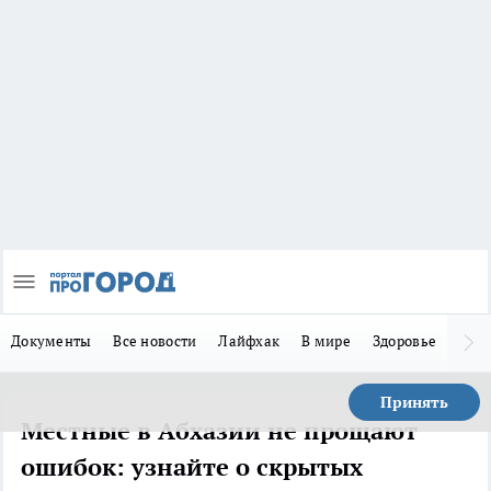
Документы
Все новости
Лайфхак
В мире
Здоровье
Зака
Принять
Местные в Абхазии не прощают
ошибок: узнайте о скрытых